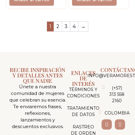
1
2
3
4
→
RECIBE INSPIRACIÓN
CONTÁCTAN
ENLACES
Y DETALLES ANTES
INFO@VERAMOREST
DE
QUE NADIE
INTERÉS
Únete a nuestra
(+57)
TÉRMINOS Y
comunidad de mujeres
313 558
CONDICIONES
que celebran su esencia.
2160
Te enviaremos frases,
TRATAMIENTO
reflexiones,
COLOMBIA
DE DATOS
lanzamientos y
descuentos exclusivos.
RASTREO
DE ORDEN