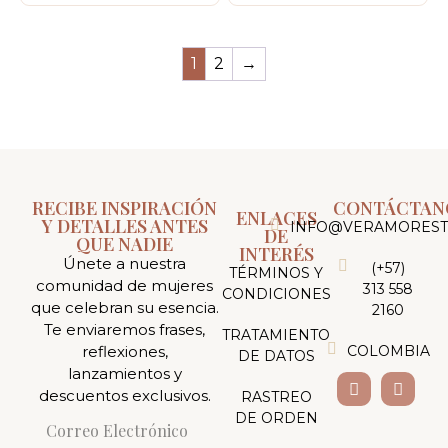
1
2
→
RECIBE INSPIRACIÓN
CONTÁCTAN
ENLACES
Y DETALLES ANTES
INFO@VERAMOREST
DE
QUE NADIE
INTERÉS
Únete a nuestra
(+57)
TÉRMINOS Y
comunidad de mujeres
313 558
CONDICIONES
que celebran su esencia.
2160
Te enviaremos frases,
TRATAMIENTO
reflexiones,
COLOMBIA
DE DATOS
lanzamientos y
descuentos exclusivos.
RASTREO
DE ORDEN