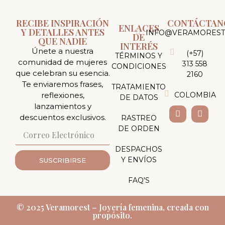
RECIBE INSPIRACIÓN
CONTÁCTAN
ENLACES
Y DETALLES ANTES
INFO@VERAMOREST
DE
QUE NADIE
INTERÉS
Únete a nuestra
(+57)
TÉRMINOS Y
comunidad de mujeres
313 558
CONDICIONES
que celebran su esencia.
2160
Te enviaremos frases,
TRATAMIENTO
reflexiones,
COLOMBIA
DE DATOS
lanzamientos y
descuentos exclusivos.
RASTREO
DE ORDEN
DESPACHOS
Y ENVÍOS
SUSCRIBIRSE
FAQ'S
© 2025 Veramorest – Joyería femenina, creada con
propósito.