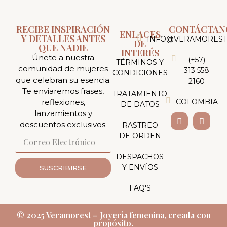
RECIBE INSPIRACIÓN
CONTÁCTAN
ENLACES
Y DETALLES ANTES
INFO@VERAMOREST
DE
QUE NADIE
INTERÉS
Únete a nuestra
(+57)
TÉRMINOS Y
comunidad de mujeres
313 558
CONDICIONES
que celebran su esencia.
2160
Te enviaremos frases,
TRATAMIENTO
reflexiones,
COLOMBIA
DE DATOS
lanzamientos y
descuentos exclusivos.
RASTREO
DE ORDEN
DESPACHOS
Y ENVÍOS
SUSCRIBIRSE
FAQ'S
© 2025 Veramorest – Joyería femenina, creada con
propósito.