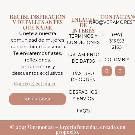
RECIBE INSPIRACIÓN
CONTÁCTAN
ENLACES
Y DETALLES ANTES
INFO@VERAMOREST
DE
QUE NADIE
INTERÉS
Únete a nuestra
(+57)
TÉRMINOS Y
comunidad de mujeres
313 558
CONDICIONES
que celebran su esencia.
2160
Te enviaremos frases,
TRATAMIENTO
reflexiones,
COLOMBIA
DE DATOS
lanzamientos y
descuentos exclusivos.
RASTREO
DE ORDEN
DESPACHOS
Y ENVÍOS
SUSCRIBIRSE
FAQ'S
© 2025 Veramorest – Joyería femenina, creada con
propósito.