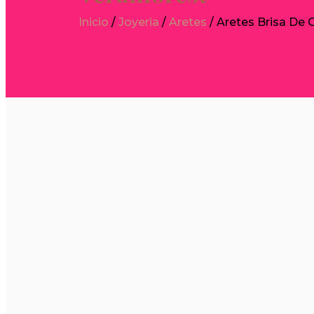
Inicio
/
Joyeria
/
Aretes
/ Aretes Brisa De 