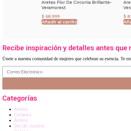
Aretes Flor De Circonia Brillante-
Are
Veramorest
Ver
$
68.999
$
8
Añadir al carrito
Aña
Recibe inspiración y detalles antes que 
Únete a nuestra comunidad de mujeres que celebran su esencia. Te env
Categorías
Aretes
Collares
Anillos
Set de Joyería