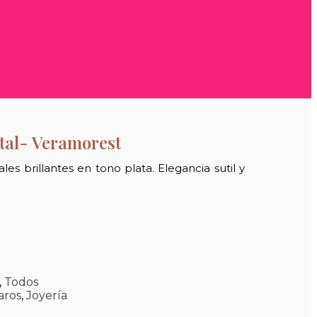
stal- Veramorest
les brillantes en tono plata. Elegancia sutil y
,
Todos
aros
,
Joyería