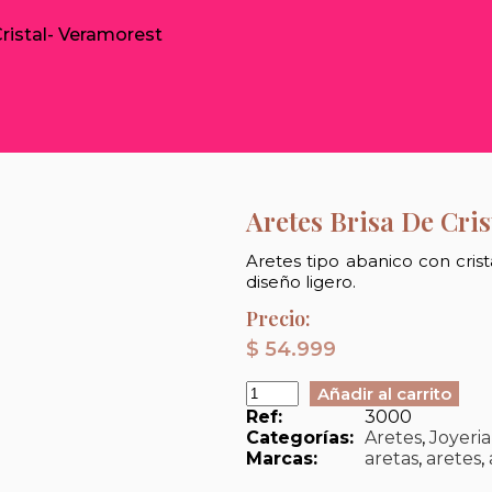
Cristal- Veramorest
Aretes Brisa De Cri
Aretes tipo abanico con crista
diseño ligero.
Precio:
$
54.999
Añadir al carrito
Ref:
3000
Categorías:
Aretes
,
Joyeria
Marcas:
aretas
,
aretes
,