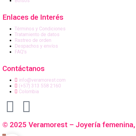
Bolsos
Enlaces de Interés
Términos y Condiciones
Tratamiento de datos
Rastreo de orden
Despachos y envíos
FAQ's
Contáctanos
info@veramorest.com
(+57) 313 558 2160
Colombia
© 2025 Veramorest – Joyería femenina, 