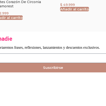
tes Corazón De Circonia
$
49.999
amorest
Añadir al carrito
2.999
dir al carrito
nadie
iaremos frases, reflexiones, lanzamientos y descuentos exclusivos.
Suscribirse