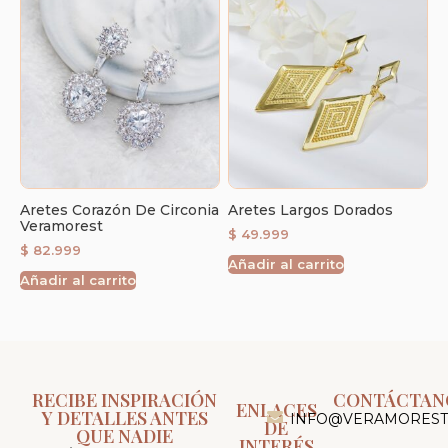
Aretes Corazón De Circonia
Aretes Largos Dorados
Veramorest
$
49.999
$
82.999
Añadir al carrito
Añadir al carrito
RECIBE INSPIRACIÓN
CONTÁCTAN
ENLACES
Y DETALLES ANTES
INFO@VERAMOREST
DE
QUE NADIE
INTERÉS