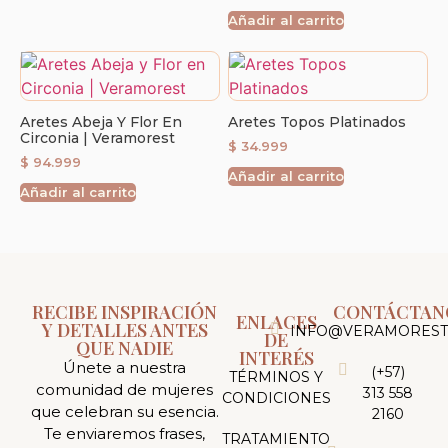
Añadir al carrito
Aretes Abeja Y Flor En
Aretes Topos Platinados
Circonia | Veramorest
$
34.999
$
94.999
Añadir al carrito
Añadir al carrito
RECIBE INSPIRACIÓN
CONTÁCTAN
ENLACES
Y DETALLES ANTES
INFO@VERAMOREST
DE
QUE NADIE
INTERÉS
Únete a nuestra
(+57)
TÉRMINOS Y
comunidad de mujeres
313 558
CONDICIONES
que celebran su esencia.
2160
Te enviaremos frases,
TRATAMIENTO