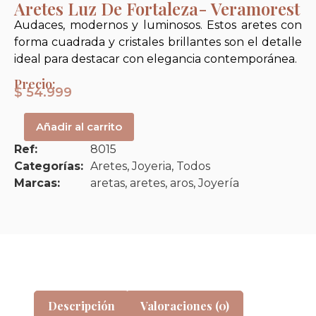
Aretes Luz De Fortaleza- Veramorest
Audaces, modernos y luminosos. Estos aretes con
forma cuadrada y cristales brillantes son el detalle
ideal para destacar con elegancia contemporánea.
Precio:
$
54.999
Añadir al carrito
Ref:
8015
Categorías:
Aretes
,
Joyeria
,
Todos
Marcas:
aretas
,
aretes
,
aros
,
Joyería
Descripción
Valoraciones (0)