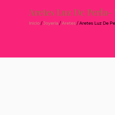
Aretes Luz De Perla-
Inicio
/
Joyeria
/
Aretes
/ Aretes Luz De Pe