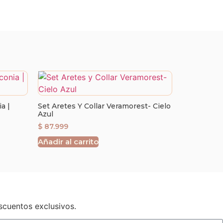
a |
Set Aretes Y Collar Veramorest- Cielo
Azul
$
87.999
Añadir al carrito
scuentos exclusivos.