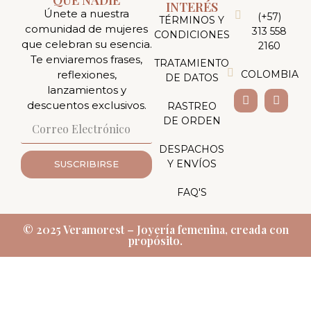
INTERÉS
Únete a nuestra
(+57)
TÉRMINOS Y
comunidad de mujeres
313 558
CONDICIONES
que celebran su esencia.
2160
Te enviaremos frases,
TRATAMIENTO
reflexiones,
COLOMBIA
DE DATOS
lanzamientos y
descuentos exclusivos.
RASTREO
DE ORDEN
DESPACHOS
Y ENVÍOS
SUSCRIBIRSE
FAQ'S
© 2025 Veramorest – Joyería femenina, creada con
propósito.