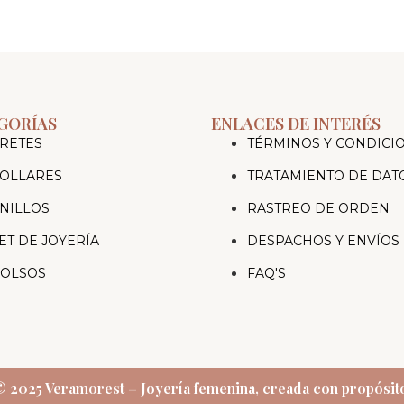
GORÍAS
ENLACES DE INTERÉS
RETES
TÉRMINOS Y CONDICI
OLLARES
TRATAMIENTO DE DAT
NILLOS
RASTREO DE ORDEN
ET DE JOYERÍA
DESPACHOS Y ENVÍOS
OLSOS
FAQ'S
 2025 Veramorest – Joyería femenina, creada con propósit