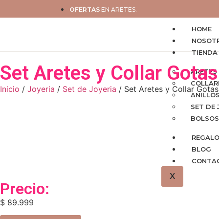
OFERTAS
EN ARETES.
HOME
NOSOT
TIENDA
Set Aretes y Collar Gota
ARETES
COLLAR
Inicio
/
Joyeria
/
Set de Joyeria
/ Set Aretes y Collar Gota
ANILLO
SET DE 
BOLSOS
REGAL
BLOG
CONTA
X
Precio:
$
89.999