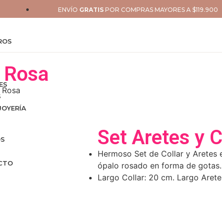
ENVÍO
GRATIS
POR COMPRAS MAYORES A $119.900
ROS
s Rosa
ES
s Rosa
S
JOYERÍA
Set Aretes y 
OS
Hermoso Set de Collar y Aretes 
CTO
ópalo rosado en forma de gotas.
Largo Collar: 20 cm. Largo Arete